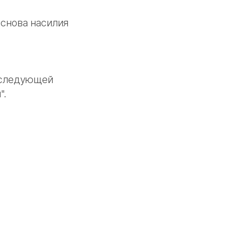
у снова насилия
а следующей
".