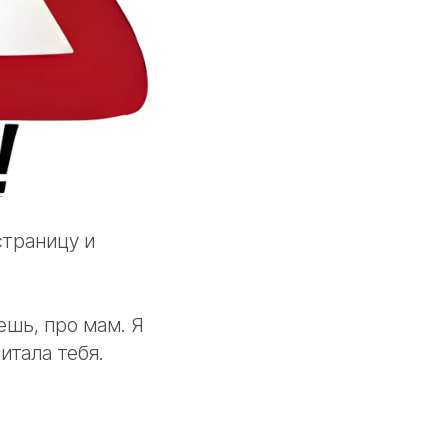
страницу и
ешь, про мам. Я
итала тебя.