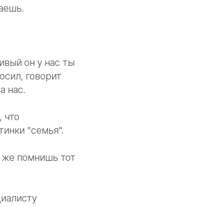
аешь.
ивый он у нас ты
росил, говорит
а нас.
 что
инки "семья".
ы же помнишь тот
циалисту