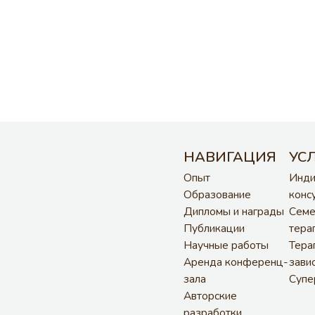
Публикации
терапия
Ti
Научные работы
Терапия
Yo
Аренда конференц-
зависимостей
зала
Супервизия
Авторские
AI Guide
разработки
Блог
Оставить отзыв