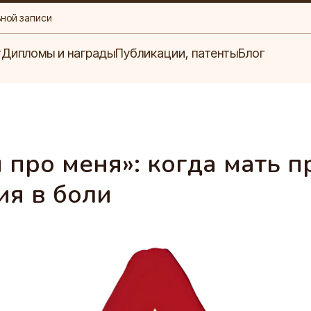
ьной записи
Блог
ипломы и награды
Публикации, патенты
т
Дипломы и награды
Публикации, патенты
Блог
про меня»: когда мать п
ия в боли