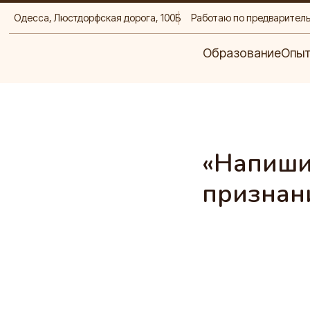
Одесса,
Люстдорфская дорога, 100Б
Работаю по предварител
Образование
Опыт
Д
Образование
Опы
«Напиши 
признан