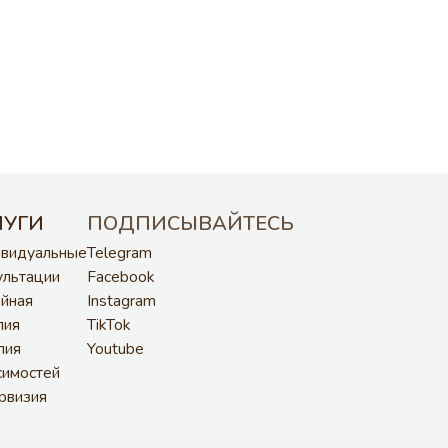
kTok
utube
РАЗРАБОТКА САЙТА AND2771