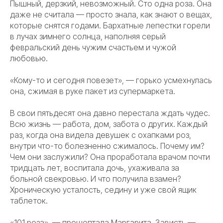
Пышный, дерзкий, невозможный. Сто одна роза. Она
даже не считала — просто знала, как знают о вещах,
которые снятся годами. Бархатные лепестки горели
в лучах зимнего солнца, наполняя серый
февральский день чужим счастьем и чужой
любовью.
«Кому-то и сегодня повезет», — горько усмехнулась
она, сжимая в руке пакет из супермаркета.
В свои пятьдесят она давно перестала ждать чудес.
Всю жизнь — работа, дом, забота о других. Каждый
раз, когда она видела девушек с охапками роз,
внутри что-то болезненно сжималось. Почему им?
Чем они заслужили? Она проработала врачом почти
тридцать лет, воспитала дочь, ухаживала за
больной свекровью. И что получила взамен?
Хроническую усталость, седину и уже свой ящик
таблеток.
«101 роза», — прошептала Маргарита. Зависть —