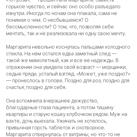
горькое чувство, и сейчас оно особо разъедало
изнутри. Иногда по ночам она плакала, сама не
понимая о чем. О несбывшемся? О
бессмысленности? О том, что, позволяя себе
мечтать, так и не реализовала ни одну свою мечту.
Маргарита невольно коснулась пальцами холодного
стекла. На нём остался едва заметный след —
такой же мимолетный, как и все её надежды. В
отражении она увидела свой возраст — морщинки,
седые пряди, усталый взгляд. «Может, уже поздно?»
— пронеслось в голове. Поздно для роз, поздно для
счастья, поздно для себя.
Она вспомнила вчерашнее дежурство,
благодарные глаза пациента, а потом тишину
квартиры и старую кошку клубочком рядом. Муж на
вахте, дочь выехала. Ужинать не хотелось,
привычная горсть таблеток и снотворное.
Маргарита отвернулась от витрины, но что-то не