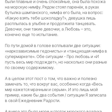
были плавные и очень спокойные, она была похожа
на морскую нимфу. Рядом стоял паренёк, в руках
бутылка шампанского, нимфа его была, на вопрос:
«Какую взять тебе шоколадку?», девушка лишь
расплылась в улыбке и продолжила танцевать.
Девочки, они такие девочки, а Любовь – это,
конечно еще то испытание.
По пути домой в голове всплывали две ситуации:
«наркозависимые гедонисты» и «танцующая нимфа в
супермаркете». Обе ситуации - Про любовь и «И
пусть весь мир подождет», но насколько они разные
по своему содержимому.
А в целом этот пост о том, что важно и полезно
замечать то, что вокруг вас, особенно когда «Весь
мир кажется мрачным и серым». И это лишь мой
пример, какие бы два события / ситуации Я записала
в свой Ежедневник Радости.
А вчера это было море и глоток морского воздуха.