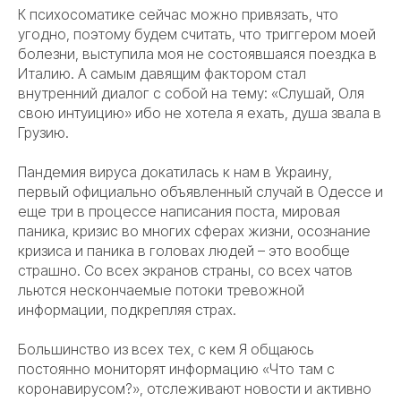
К психосоматике сейчас можно привязать, что
угодно, поэтому будем считать, что триггером моей
болезни, выступила моя не состоявшаяся поездка в
Италию. А самым давящим фактором стал
внутренний диалог с собой на тему: «Слушай, Оля
свою интуицию» ибо не хотела я ехать, душа звала в
Грузию.
Пандемия вируса докатилась к нам в Украину,
первый официально объявленный случай в Одессе и
еще три в процессе написания поста, мировая
паника, кризис во многих сферах жизни, осознание
кризиса и паника в головах людей – это вообще
страшно. Со всех экранов страны, со всех чатов
льются нескончаемые потоки тревожной
информации, подкрепляя страх.
Большинство из всех тех, с кем Я общаюсь
постоянно мониторят информацию «Что там с
коронавирусом?», отслеживают новости и активно