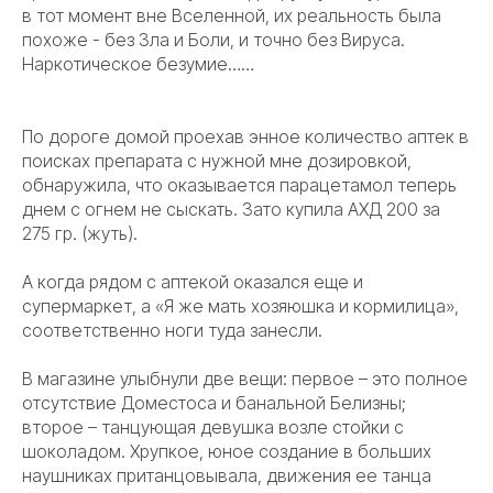
в тот момент вне Вселенной, их реальность была
похоже - без Зла и Боли, и точно без Вируса.
Наркотическое безумие……
По дороге домой проехав энное количество аптек в
поисках препарата с нужной мне дозировкой,
обнаружила, что оказывается парацетамол теперь
днем с огнем не сыскать. Зато купила АХД 200 за
275 гр. (жуть).
А когда рядом с аптекой оказался еще и
супермаркет, а «Я же мать хозяюшка и кормилица»,
соответственно ноги туда занесли.
В магазине улыбнули две вещи: первое – это полное
отсутствие Доместоса и банальной Белизны;
второе – танцующая девушка возле стойки с
шоколадом. Хрупкое, юное создание в больших
наушниках пританцовывала, движения ее танца