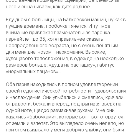
собственный кошмарный сценарий, цепляемся за
него и вынашиваем, как дитя родное.
Еду днем с больницы, на Балковской машин, ну как в
лучшие времена, пробочка тянется. И тут мое
внимание привлекает замечательная парочка
парней лет до 35, хотя правильнее сказать –
неопределенного возраста, но с очень понятным
для меня диагнозом – наркомания. Высокие,
худощавого телосложения, в одежде на несколько
размеров больше, «душа на распашку», габитус
«нормальных пацанов».
Оба парня находились в полном удовлетворении
своей гедонистической потребности - удовольствия
и наслаждения. Они улыбались и смеялись, кричали
от радости, бежали вперед, подпрыгивая вверх на
одной ноге, щедро размахивая руками. Мне они
казались «бабочками», которые вот - вот оторвутся
от земли и взлетят. Это выглядело очень нелепо, но
при этом вызывало у меня добрую улыбку, они были