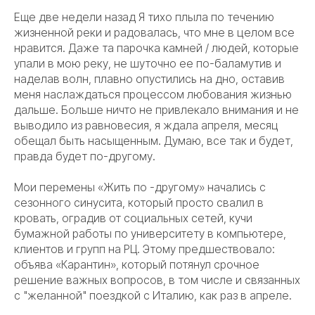
Еще две недели назад Я тихо плыла по течению
жизненной реки и радовалась, что мне в целом все
нравится. Даже та парочка камней / людей, которые
упали в мою реку, не шуточно ее по-баламутив и
наделав волн, плавно опустились на дно, оставив
меня наслаждаться процессом любования жизнью
дальше. Больше ничто не привлекало внимания и не
выводило из равновесия, я ждала апреля, месяц
обещал быть насыщенным. Думаю, все так и будет,
правда будет по-другому.
Мои перемены «Жить по -другому» начались с
сезонного синусита, который просто свалил в
кровать, оградив от социальных сетей, кучи
бумажной работы по университету в компьютере,
клиентов и групп на РЦ. Этому предшествовало:
объява «Карантин», который потянул срочное
решение важных вопросов, в том числе и связанных
с "желанной" поездкой с Италию, как раз в апреле.