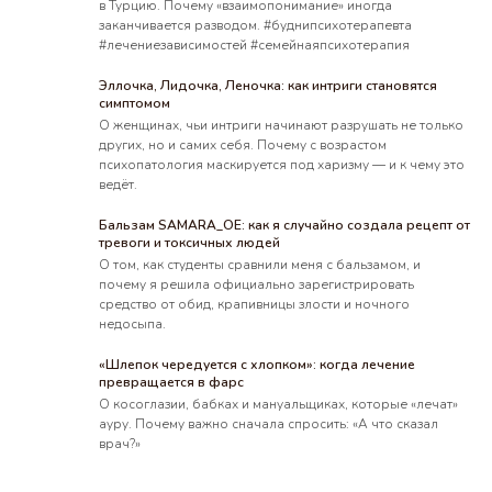
в Турцию. Почему «взаимопонимание» иногда
заканчивается разводом. #буднипсихотерапевта
#лечениезависимостей #семейнаяпсихотерапия
Эллочка, Лидочка, Леночка: как интриги становятся
симптомом
О женщинах, чьи интриги начинают разрушать не только
других, но и самих себя. Почему с возрастом
психопатология маскируется под харизму — и к чему это
ведёт.
Бальзам SAMARA_OE: как я случайно создала рецепт от
тревоги и токсичных людей
О том, как студенты сравнили меня с бальзамом, и
почему я решила официально зарегистрировать
средство от обид, крапивницы злости и ночного
ФОП Самара Ольга Евгеньевна.
недосыпа.
ИНН 2788600805
«Шлепок чередуется с хлопком»: когда лечение
Использование материалов сайта разрешено
превращается в фарс
только с согласия правообладателя
О косоглазии, бабках и мануальщиках, которые «лечат»
ауру. Почему важно сначала спросить: «А что сказал
Не является публичной офертой. Информация
врач?»
на сайте носит справочный характер
Пользовательское соглашение