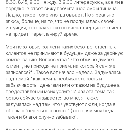
8.30, 8.45, 9 00 - я жду. В 9.00 интересуюсь, все ли в
порядке, в ответ вижу прочитанное смс и тишина.
Ладно, такое тоже иногда бывает. Но я реально
злюсь, больше, на то, что не послушалась своей
интуиции, которая четко со вчера твердила- клиент
не придет, перепланируй время.
Мои некоторые коллеги таких безответственных
клиентов не принимают в будущем даже за двойную
компенсацию. Вопрос утра " Что обычно думает
клиент , не приходя на прием, на который сам же
записался?" . Такое вот начало недели. Задумалась
над темой " как лечить необязательность и
забывчивость- деньгами или отказом на будущее в
предоставлении моих услуг?" И раз эта тема так
остро сейчас отзывается во мне, я также
задумалась над тем, что чувствуют люди, когда я
обещаю "перезвоню позже" ( это прям моя беда
такая и благополучно забываю).
Всем желаю хорошей и четкой во всех отношениях