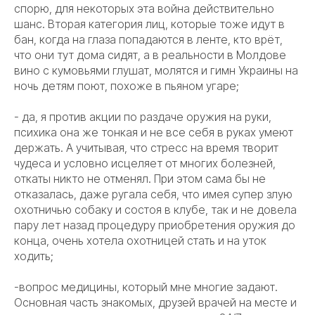
спорю, для некоторых эта война действительно
шанс. Вторая категория лиц, которые тоже идут в
бан, когда на глаза попадаются в ленте, кто врёт,
что они тут дома сидят, а в реальности в Молдове
вино с кумовьями глушат, молятся и гимн Украины на
ночь детям поют, похоже в пьяном угаре;
- да, я против акции по раздаче оружия на руки,
психика она же тонкая и не все себя в руках умеют
держать. А учитывая, что стресс на время творит
чудеса и условно исцеляет от многих болезней,
откаты никто не отменял. При этом сама бы не
отказалась, даже ругала себя, что имея супер злую
охотничью собаку и состоя в клубе, так и не довела
пару лет назад процедуру приобретения оружия до
конца, очень хотела охотницей стать и на уток
ходить;
-вопрос медицины, который мне многие задают.
Основная часть знакомых, друзей врачей на месте и