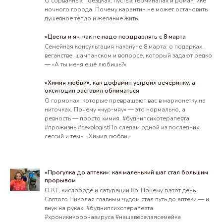
О сорванных поездках, пустых терминалах и романтике
ночного города. Почему карантин не может остановить
душевное тепло и желание жить.
«Цветы и я»: как не надо поздравлять с 8 марта
Семейная консультация накануне 8 марта: о подарках,
веганстве, шампанском и вопросе, который задают редко
— «А ты меня ещё любишь?»
«Химия любви»: как дофамин устроил вечеринку, а
окситоцин заставил обниматься
О гормонах, которые превращают вас в марионетку на
ниточках. Почему «мур-мяу» — это нормально, а
ревность — просто химия. #буднипсихотерапевта
#прожизнь #sexologistПо следам одной из последних
сессий и темы «Химия любви».
«Прогулка до аптеки»: как маленький шаг стал большим
прорывом
О КТ, кислороде и сатурации 85. Почему в этот день
Святого Николая главным чудом стал путь до аптеки — и
внук на руках. #буднипсихотерапевта
#хроникикоронавируса #нашавеселаясемейка
ФОП Самара Ольга Евгеньевна.