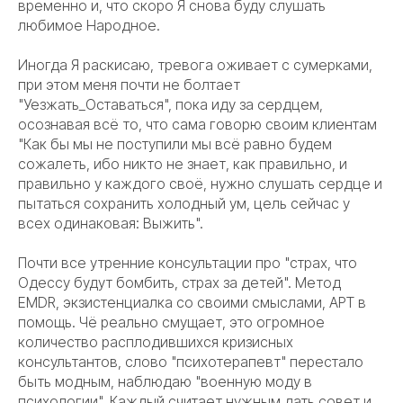
временно и, что скоро Я снова буду слушать
любимое Народное.
Иногда Я раскисаю, тревога оживает с сумерками,
при этом меня почти не болтает
"Уезжать_Оставаться", пока иду за сердцем,
осознавая всё то, что сама говорю своим клиентам
"Как бы мы не поступили мы всё равно будем
сожалеть, ибо никто не знает, как правильно, и
правильно у каждого своё, нужно слушать сердце и
пытаться сохранить холодный ум, цель сейчас у
всех одинаковая: Выжить".
Почти все утренние консультации про "страх, что
Одессу будут бомбить, страх за детей". Метод
EMDR, экзистенциалка со своими смыслами, АРТ в
помощь. Чё реально смущает, это огромное
количество расплодившихся кризисных
консультантов, слово "психотерапевт" перестало
быть модным, наблюдаю "военную моду в
психологии". Каждый считает нужным дать совет и