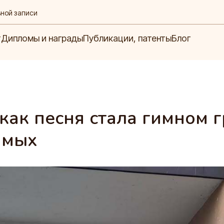
ьной записи
Блог
ипломы и награды
Публикации, патенты
т
Дипломы и награды
Публикации, патенты
Блог
как песня стала гимном 
имых