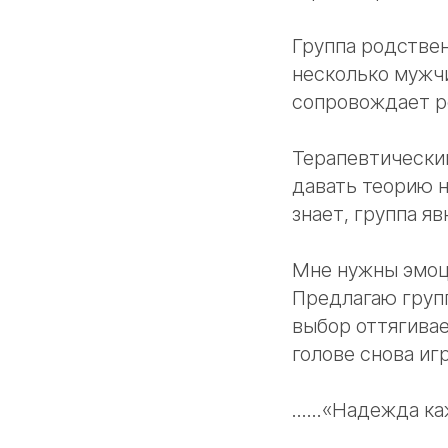
Группа родствен
несколько мужчин
сопровождает ре
Терапевтический
давать теорию н
знает, группа яв
Мне нужны эмоци
Предлагаю груп
выбор оттягивае
голове снова иг
......«Надежда к