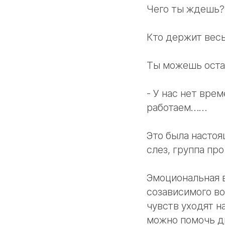
Чего ты ждешь? 
Кто держит весь
Ты можешь оста
- У нас нет вре
работаем……
Это была настоя
слез, группа пр
Эмоциональная 
созависимого в
чувств уходят н
можно помочь др