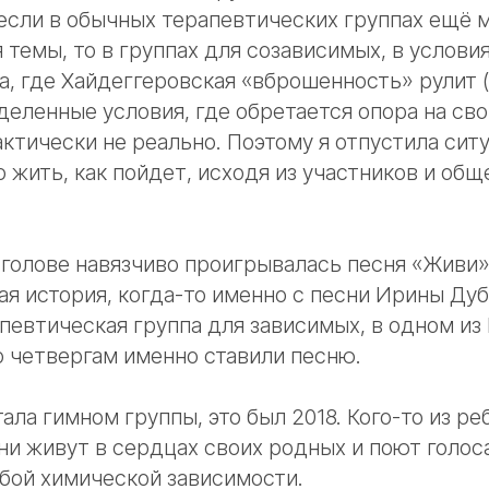
 если в обычных терапевтических группах ещё 
темы, то в группах для созависимых, в услови
, где Хайдеггеровская «вброшенность» рулит 
деленные условия, где обретается опора на св
актически не реально. Поэтому я отпустила си
о жить, как пойдет, исходя из участников и об
голове навязчиво проигрывалась песня «Живи».
ая история, когда-то именно с песни Ирины Ду
певтическая группа для зависимых, в одном из
 четвергам именно ставили песню.
ала гимном группы, это был 2018. Кого-то из ре
ни живут в сердцах своих родных и поют голос
бой химической зависимости.