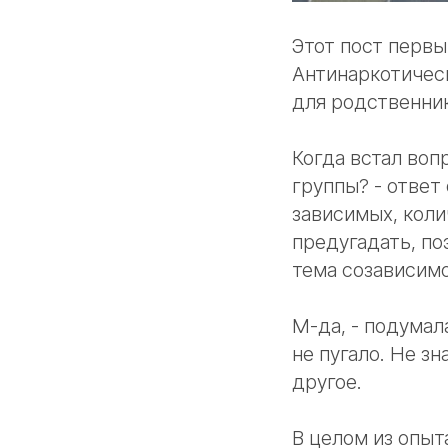
Этот пост первы
Антинаркотическ
для родственни
Когда встал воп
группы? - ответ
зависимых, коли
предугадать, по
тема созависимо
М-да, - подумал
не пугало. Не з
другое.
В целом из опыта