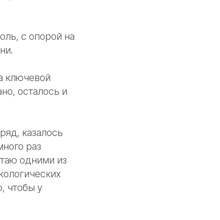
оль, с опорой на
ни.
а ключевой
но, осталось и
ряд, казалось
много раз
итаю одними из
кологических
, чтобы у