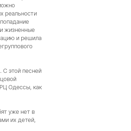
можно
ях реальности
(попадание
ои жизненные
туацию и решила
щегруппового
 С этой песней
бцовой
 РЦ Одессы, как
бят уже нет в
ами их детей,