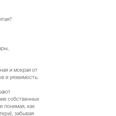
итая?
ары,
ная и мокрая от
в и уязвимость.
шают
ние собственных
е понимая, как
ери), забывая