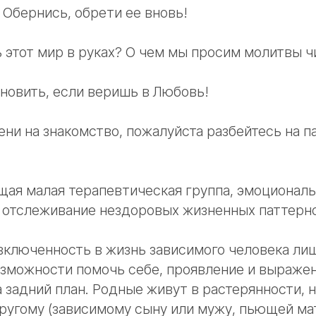
Обернись, обрети ее вновь!
 этот мир в руках? О чем мы просим молитвы ч
новить, если веришь в Любовь!
мени на знакомство, пожалуйста разбейтесь на п
щая малая терапевтическая группа, эмоциональ
о отслеживание нездоровых жизненных паттерно
включенность в жизнь зависимого человека ли
озможности помочь себе, проявление и выраже
а задний план. Родные живут в растерянности, н
угому (зависимому сыну или мужу, пьющей мат