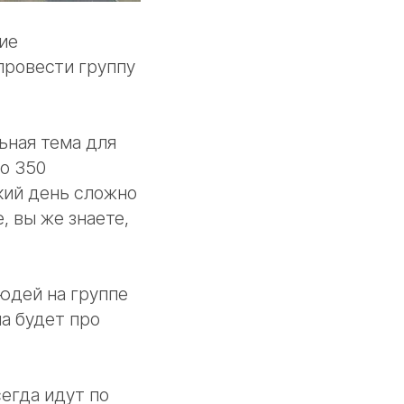
ие
провести группу
ьная тема для
ло 350
кий день сложно
, вы же знаете,
людей на группе
па будет про
сегда идут по