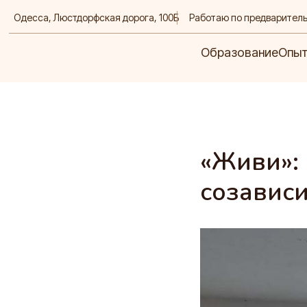
Одесса,
Люстдорфская дорога, 100Б
Работаю по предварител
Образование
Опыт
Д
Образование
Опы
«Живи»: 
созавис