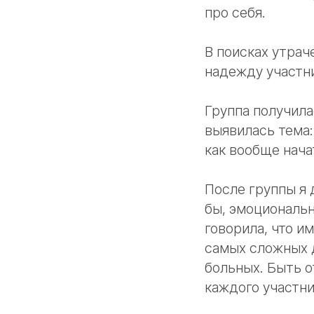
про себя.
В поисках утрач
надежду участни
Группа получил
выявилась тема:
как вообще нача
После группы я 
бы, эмоциональн
говорила, что и
самых сложных д
больных. Быть о
каждого участни