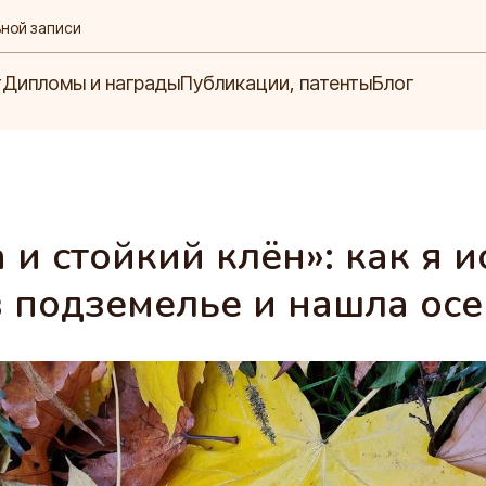
ьной записи
Блог
ипломы и награды
Публикации, патенты
т
Дипломы и награды
Публикации, патенты
Блог
 и стойкий клён»: как я и
 подземелье и нашла ос