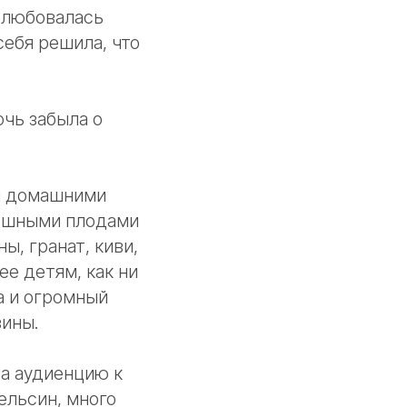
и любовалась
себя решила, что
очь забыла о
ми домашними
кошными плодами
ы, гранат, киви,
ее детям, как ни
а и огромный
зины.
на аудиенцию к
ельсин, много