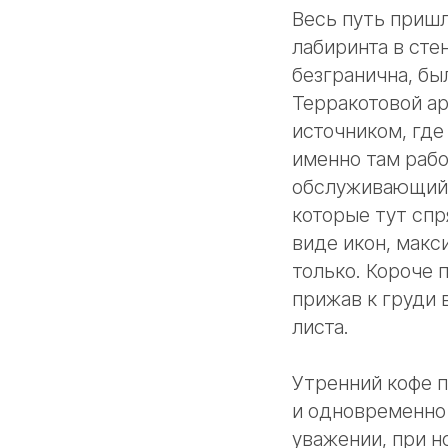
Весь путь пришл
лабиринта в сте
безгранична, бы
Терракотовой а
источником, где
именно там раб
обслуживающий п
которые тут спр
виде икон, макс
только. Короче 
прижав к груди 
листа.
Утренний кофе п
и одновременно с
уважении, при н