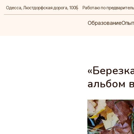
Одесса,
Люстдорфская дорога, 100Б
Работаю по предварител
Образование
Опыт
Д
Образование
Опы
«Березка
альбом в