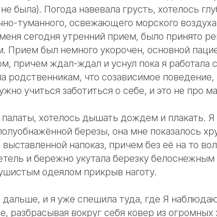
 не была). Погода навевала грусть, хотелось г
чно-туманного, освежающего морского воздуха
у меня сегодня утренний прием, было принято р
. Прием был немного укорочен, основной паци
м, причем ждал-ждал и уснул пока я работала с
ла родственникам, что созависимое поведение, 
ужно учиться заботиться о себе, и это не про м
 палаты, хотелось дышать дождем и плакать. Я
 полуобнажённой березы, она мне показалось хр
выставленной напоказ, причем без её на то вол
етель и бережно укутала березку белоснежным 
пушистым одеялом прикрыв наготу.
дальше, и я уже спешила туда, где Я наблюдаю
, разбрасывая вокруг себя ковер из огромных