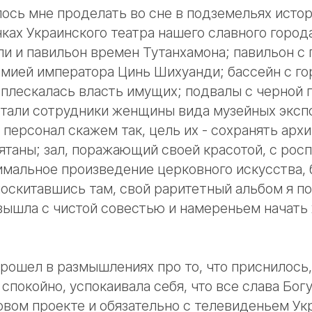
ось мне проделать во сне в подземельях исто
нках Украинского театра нашего славного город
ли и павильон времен Тутанхамона; павильон с 
рмией императора Цинь Шихуанди; бассейн с г
 плескалась власть имущих; подвалы с черной 
отали сотрудники женщины вида музейных эксп
ерсонал скажем так, цель их - сохранять архи
ятаны; зал, поражающий своей красотой, с рос
имальное произведение церковного искусства, 
поскитавшись там, свой раритетный альбом я по
вышла с чистой совестью и намереньем начать 
рошел в размышлениях про то, что приснилось
покойно, успокаивала себя, что все слава Богу,
овом проекте и обязательно с телевиденьем Ук