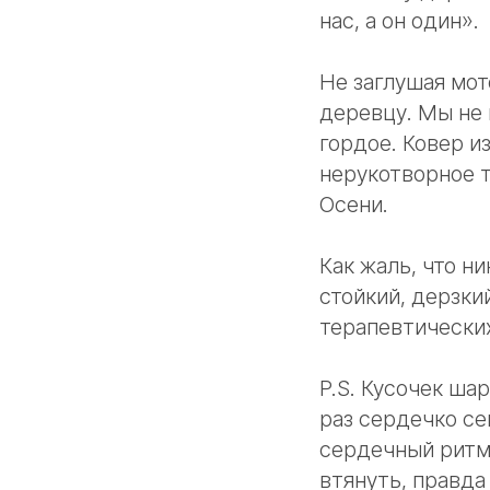
нас, а он один».
Не заглушая мот
деревцу. Мы не 
гордое. Ковер и
нерукотворное 
Осени.
Как жаль, что н
стойкий, дерзки
терапевтических
P.S. Кусочек ша
раз сердечко се
сердечный ритм.
втянуть, правда