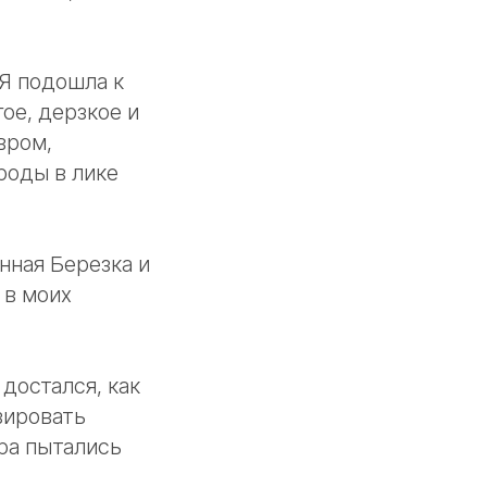
 Я подошла к
ое, дерзкое и
вром,
роды в лике
нная Березка и
 в моих
достался, как
зировать
ера пытались