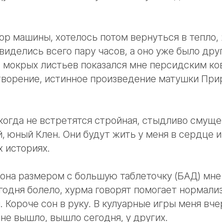
ор машины, хотелось потом вернуться в тепло,
виделись всего пару часов, а оно уже было друг
з мокрых листьев показался мне персидским ко
творение, истинное произведение матушки При
икогда не встретятся стройная, стыдливо смуще
й, юный Клен. Они будут жить у меня в сердце и
 историях.
рона размером с большую таблеточку (БАД) мне 
годня болело, хурма говорят помогает нормали
 Короче сон в руку. В кулуарные игры меня вч
 не вышло, вышло сегодня, у других.