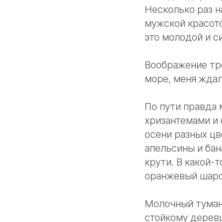
Несколько раз н
мужской красото
это молодой и с
Воображение тре
море, меня ждал
По пути правда
хризантемами и
осени разных цв
апельсины и бан
крути. В какой-
оранжевый шаро
Молочный туман 
стойкому деревц