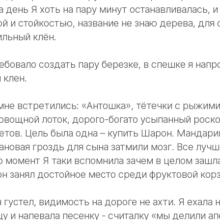
а день Я хоть на пару минут останавливалась, 
й и стойкостью, название не знаю дерева, для 
ильный клён.
бовало создать пару березке, в спешке я напр
 клен.
 мне встретились: «Антошка», тётечки с рыжи
 овощной лоток, дорого-богато усыпанный рос
етов. Цель была одна – купить Шарон. Мандарин
ановая гроздь для сына затмили мозг. Все лучш
то момент Я таки вспомнила зачем в целом зашл
н занял достойное место среди фруктовой кор
густел, видимость на дороге не ахти. Я ехала 
у и напевала песенку - считалку «мы делили ап