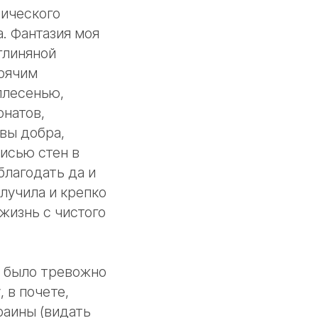
рического
а. Фантазия моя
глиняной
орячим
плесенью,
онатов,
вы добра,
писью стен в
благодать да и
лучила и крепко
жизнь с чистого
, было тревожно
 в почете,
раины (видать