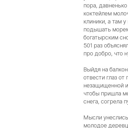
пора, давненько
коктейлем моло
клиники, а там 
подышать морем
богатырским сно
501 раз объясня
про добро, что н
Выйдя на балкон
отвести глаз от
незащищенной и 
чтобы пришла м
снега, согрела 
Мысли унеслись 
молодое деревце