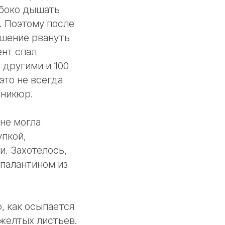
лубоко дышать
. Поэтому после
ешение рвануть
ент спал
 другими и 100
это не всегда
аникюр.
 не могла
упкой,
и. Захотелось,
палантином из
, как осыпается
 желтых листьев.