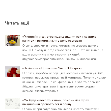
Читать ещё
«Глинтвейн и самотрансценденция»: как я сварила
напиток и вспомнила, что хочу ресторан
О вине, специях и мечте, которая не сгорела даже в
войну. Почему иногда самое главное — это не выпить, а
вдруг вспомнить: я могу кормить людей.
#буднипсихотерапевта #хроникивойны #логожизнь
«Нежность и Прелесть». Часть 3: Встреча
О розах, коробочке под цвет костюма и первой улыбке,
которая нарушила привычный контроль. Почему в холле
клиники началась не конференция, а что-то большее.
#буднипсихотерапевта #терапевтическиеистории
#семейнаяпсихотерапия
«Мы будем воевать с вами, зомби»: как страх
вакцинации превратился в войну
О панике при сатурации 96, липовых сертификатах и