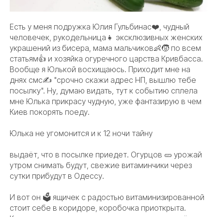
Есть у меня подружка Юлия Гульбинас❤️, чудный
человечек, рукодельница👧 эксклюзивных женских
украшений из бисера, мама мальчиков👶🧒 по всем
статьям👍 и хозяйка огуречного царства Кривбасса.
Вообще я Юлькой восхищаюсь. Приходит мне на
днях смс✍️ "срочно скажи адрес НП, вышлю тебе
посылку". Ну, думаю видать, тут к событию сплела
мне Юлька прикрасу чудную, уже фантазирую в чем
Киев покорять поеду.
Юлька не угомонится и к 12 ночи тайну
выдаёт, что в посылке приедет. Огурцов 🥒 урожай
утром снимать будут, свежие витаминчики через
сутки прибудут в Одессу.
И вот он 🗳 ящичек с радостью витаминизированной
стоит себе в коридоре, коробочка приоткрыта.