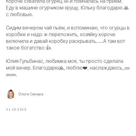
Короче схватила огурец 🥒 и помчалась на приём.
Еду в машине огурчиком хрущу, Юльку благодарю 🙏
с любовью.
Сидим вечером чай пьём, и вспоминаю, что огурцы в
коробке и надо ж переложить, хозяйку короче
включила и давай коробку раскрывать......А там вот
такое богатство 👍.
Юлия Гульбинас, любимка моя, ты просто сделала
мой вечер. Благодарю🙏, люблю❤️, наслаждаюсь,,🥒
🥒🥒.
Ольга Самара
31.10.2019