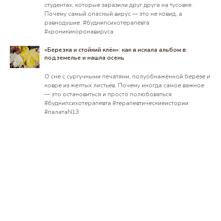
студентах, которые заразили друг друга на тусовке.
Почему самый опасный вирус — это не ковид, а
равнодушие. #буднипсихотерапевта
#хроникикоронавируса
«Березка и стойкий клён»: как я искала альбом в
подземелье и нашла осень
О сне с сургучными печатями, полуобнажённой берёзе и
ковре из желтых листьев. Почему иногда самое важное
— это остановиться и просто полюбоваться.
#буднипсихотерапевта #терапевтическиеистории
#палатаN13