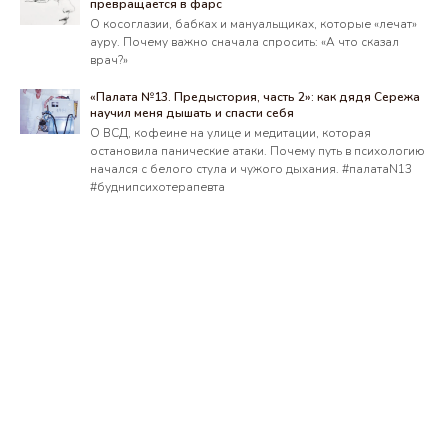
превращается в фарс
О косоглазии, бабках и мануальщиках, которые «лечат»
ауру. Почему важно сначала спросить: «А что сказал
врач?»
«Палата №13. Предыстория, часть 2»: как дядя Сережа
научил меня дышать и спасти себя
О ВСД, кофеине на улице и медитации, которая
остановила панические атаки. Почему путь в психологию
начался с белого стула и чужого дыхания. #палатаN13
#буднипсихотерапевта
ФОП Самара Ольга Евгеньевна.
ИНН 2788600805
Использование материалов сайта разрешено