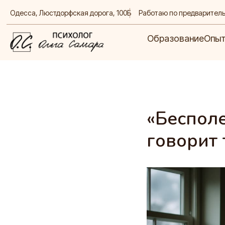
Одесса,
Люстдорфская дорога, 100Б
Работаю по предварител
Образование
Опыт
Д
Образование
Опы
«Беспол
говорит 