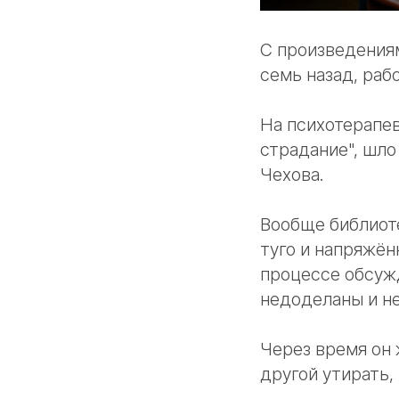
С произведения
семь назад, раб
На психотерапев
страдание", шло
Чехова.
Вообще библиоте
туго и напряжён
процессе обсуж
недоделаны и не
Через время он 
другой утирать,