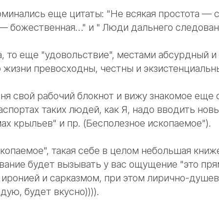
оминались еще цитаты: "Не всякая простота — с
— божественная…" и " Люди дальнего следован
, то еще "удовольствие", местами абсурдный и 
о жизни превосходны, честны и экзистенциальн
я свой рабочий блокнот и вижу знакомое еще с
аспортах таких людей, как Я, надо вводить нов
ах крыльев" и пр. (Бесполезное ископаемое").
копаемое", такая себе в целом небольшая книж
ание будет вызывать у вас ощущение "это прям
 иронией и сарказмом, при этом лирично-душевн
ую, будет вкусно)))).