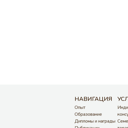
НАВИГАЦИЯ
УСЛУГИ
П
Опыт
Индивидуальные
Te
Образование
консультации
Fa
Дипломы и награды
Семейная
In
Публикации
терапия
Ti
Научные работы
Терапия
Yo
Аренда конференц-
зависимостей
зала
Супервизия
Авторские
AI Guide
разработки
Блог
Оставить отзыв