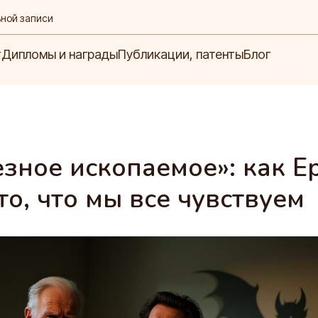
ьной записи
Блог
ипломы и награды
Публикации, патенты
т
Дипломы и награды
Публикации, патенты
Блог
езное ископаемое»: как 
то, что мы все чувствуем