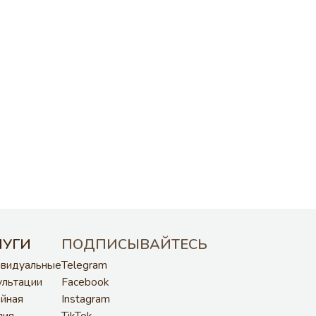
ОДПИСЫВАЙТЕСЬ
legram
cebook
stagram
kTok
utube
РАЗРАБОТКА САЙТА AND2771