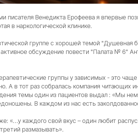
ми писателя Венедикта Ерофеева я впервые поз
отая в наркологической клинике.
тической группе с хорошей темой "Душевная б
 активное обсуждение повести "Палата № 6" Ан
рапевтические группы у зависимых - это чаще
но. А в тот раз собралась компания читающих и
дения темы один из пациентов выдал : «Мы не
доношены. В каждом из нас есть заколдованно
же: «…у каждого свой вкус – один любит распус
 третий размазывать».