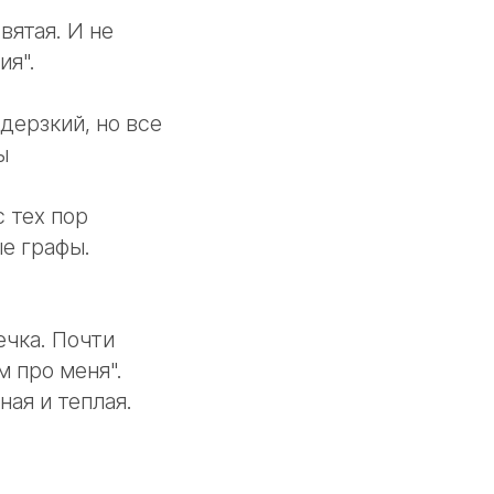
вятая. И не
ия".
дерзкий, но все
ы
 тех пор
ые графы.
ечка. Почти
 про меня".
ая и теплая.