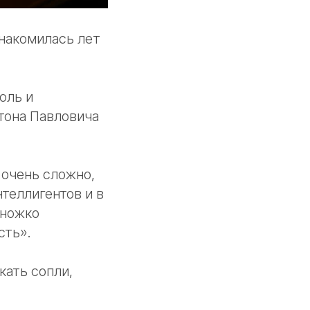
накомилась лет
оль и
тона Павловича
 очень сложно,
нтеллигентов и в
множко
сть».
кать сопли,