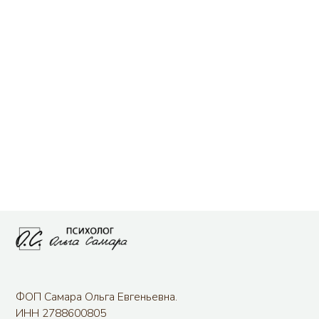
ФОП Самара Ольга Евгеньевна.
ИНН 2788600805
Использование материалов сайта разрешено только
с согласия правообладателя
Не является публичной офертой. Информация на сайте
носит справочный характер
Пользовательское соглашение
© 2000 -
2026
Все права защищены