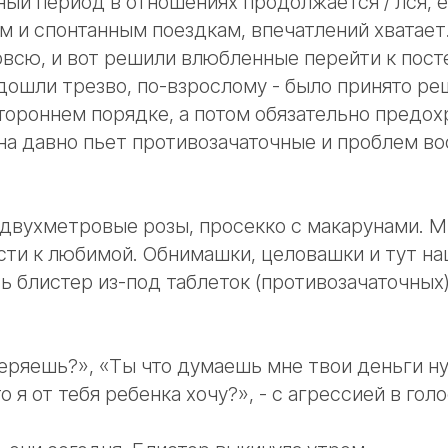
ый период в отношениях продолжается / лся, 
м и спонтанным поездкам, впечатлений хватает
овсю, и вот решили влюбленные перейти к пос
ошли трезво, по-взрослому - было принято ре
тороннем порядке, а потом обязательно предох
на давно пьет противозачаточные и проблем во
 двухметровые розы, просекко с макарунами. 
сти к любимой. Обнимашки, целовашки и тут на
ь блистер из-под таблеток (противозачаточных)
еряешь?», «Ты что думаешь мне твои деньги н
о я от тебя ребенка хочу?»,
- с агрессией в голо