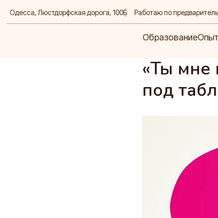
Одесса,
Люстдорфская дорога, 100Б
Работаю по предварител
Образование
Опыт
Д
Образование
Опы
«Ты мне 
под таб