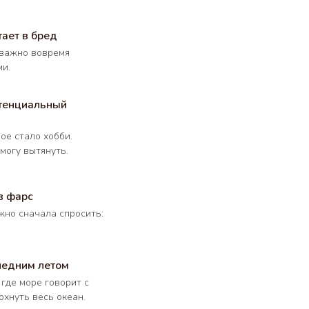
тает в бред
у важно вовремя
и.
стенциальный
ОДПИСЫВАЙТЕСЬ
ое стало хобби.
legram
могу вытянуть.
cebook
stagram
kTok
в фарс
utube
жно сначала спросить:
следним летом
 где море говорит с
хнуть весь океан.