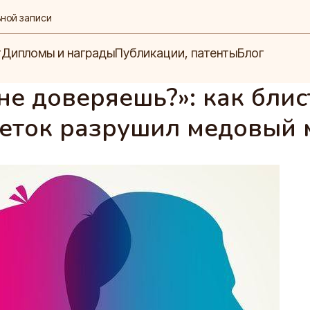
ьной записи
Блог
ипломы и награды
Публикации, патенты
т
Дипломы и награды
Публикации, патенты
Блог
не доверяешь?»: как блис
леток разрушил медовый 