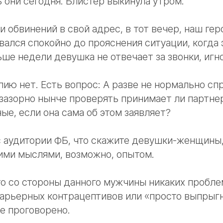
ь они сегодня. Блистер выкинула утром
.
и обвинений в свой адрес, в тот вечер, наш гер
вался спокойно до прояснения ситуации, когд
ьше недели девушка не отвечает за звонки, игн
пию нет. Есть вопрос: А разве не нормально сп
зазорно нынче проверять принимает ли партн
ые, если она сама об этом заявляет?
 аудитории ФБ, что скажите девушки-женщины
ими мыслями, возможно, опытом.
то со стороны данного мужчины никаких пробл
арьерных контрацептивов или «просто выпрыгн
е проговорено.