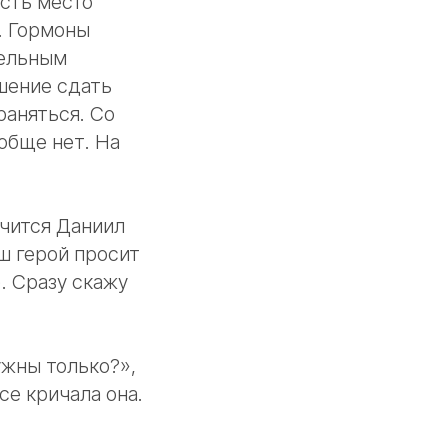
есть место
. Гормоны
тельным
шение сдать
раняться. Со
обще нет. На
Мчится Даниил
ш герой просит
. Сразу скажу
ужны только?»,
се кричала она.