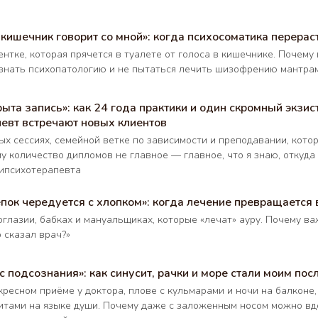
кишечник говорит со мной»: когда психосоматика перерас
ентке, которая прячется в туалете от голоса в кишечнике. Почем
знать психопатологию и не пытаться лечить шизофрению мантрам
рыта запись»: как 24 года практики и один скромный экзи
певт встречают новых клиентов
НАВИГАЦИЯ
УСЛУГИ
П
ых сессиях, семейной ветке по зависимости и преподавании, котор
Опыт
Индивидуальные
Te
у количество дипломов не главное — главное, что я знаю, откуда 
Образование
консультации
Fa
ипсихотерапевта
Дипломы и награды
Семейная
In
Публикации
терапия
Ti
пок чередуется с хлопком»: когда лечение превращается 
Научные работы
Терапия
Yo
оглазии, бабках и мануальщиках, которые «лечат» ауру. Почему ва
Аренда конференц-
зависимостей
о сказал врач?»
зала
Супервизия
Авторские
AI Guide
с подсознания»: как синусит, рачки и море стали моим по
разработки
кресном приёме у доктора, плове с кульмарами и ночи на балконе,
Блог
итами на языке души. Почему даже с заложенным носом можно вдо
Оставить отзыв