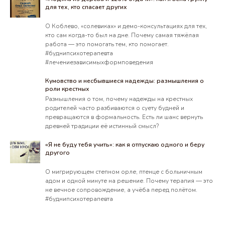
для тех, кто спасает других
О Коблево, «солевиках» и демо-консультациях для тех,
кто сам когда-то был на дне. Почему самая тяжёлая
работа — это помогать тем, кто помогает.
#буднипсихотерапевта
#лечениезависимыхформповедения
Кумовство и несбывшиеся надежды: размышления о
роли крестных
Размышления о том, почему надежды на крестных
родителей часто разбиваются о суету будней и
превращаются в формальность. Есть ли шанс вернуть
древней традиции её истинный смысл?
«Я не буду тебя учить»: как я отпускаю одного и беру
другого
О мигрирующем степном орле, птенце с больничным
адом и одной минуте на решение. Почему терапия — это
не вечное сопровождение, а учёба перед полётом.
#буднипсихотерапевта